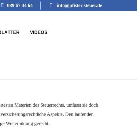
089 67 44 64
info@pfister-steuer.de
BLÄTTER
VIDEOS
testen Materien des Steuerrechts, umfasst sie doch
alversicherungsrechtliche Aspekte. Den laufenden
e Weiterbildung gerecht.